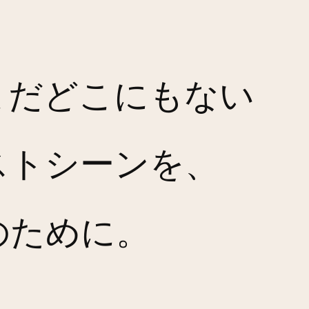
まだどこにもない
ストシーンを、
のために。